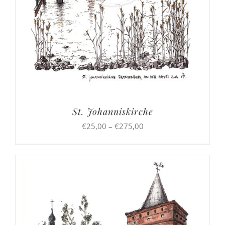
St. Johanniskirche
Preisspanne:
€
25,00
–
€
275,00
€25,00
bis
€275,00