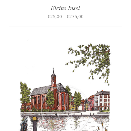
Kleins Insel
Preisspanne:
€
25,00
–
€
275,00
€25,00
bis
€275,00