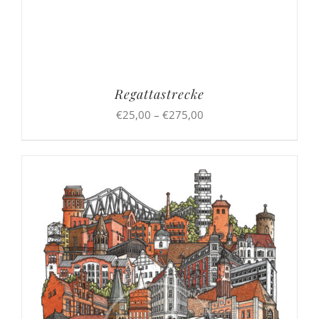
Regattastrecke
Preisspanne:
€
25,00
–
€
275,00
€25,00
bis
€275,00