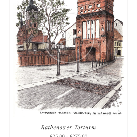
Rathenower Torturm
Preisspanne:
€
25,00
–
€
275,00