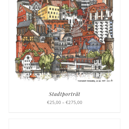
Stadtporträt
Preisspanne:
€
25,00
–
€
275,00
€25,00
bis
€275,00