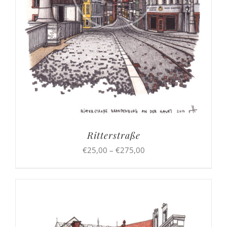
Ritterstraße
Preisspanne:
€
25,00
–
€
275,00
€25,00
bis
€275,00