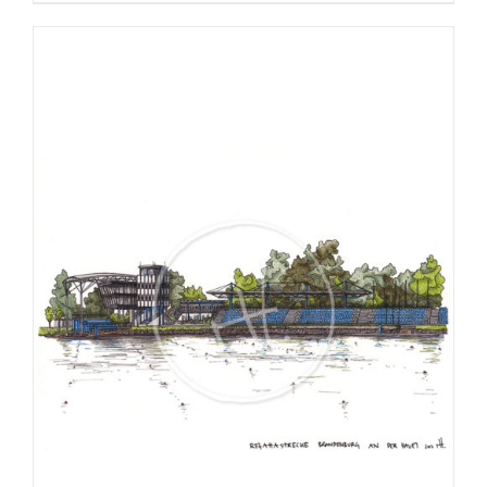
bis
€275,00