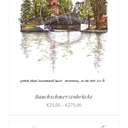
Bauchschmerzenbrücke
Preisspanne:
€
25,00
–
€
275,00
€25,00
bis