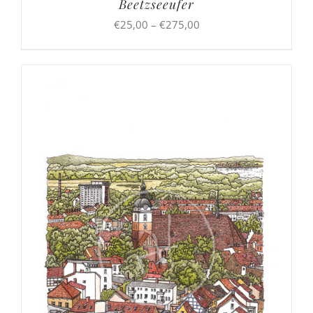
Beetzseeufer
Preisspanne:
€
25,00
–
€
275,00
€25,00
bis
€275,00