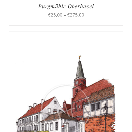
Burgmühle Oberhavel
Preisspanne:
€
25,00
–
€
275,00
€25,00
bis
€275,00