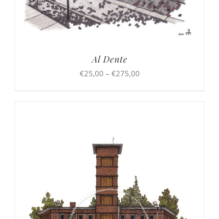
Al Dente
Preisspanne:
€
25,00
–
€
275,00
€25,00
bis
€275,00