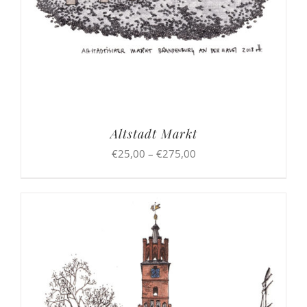
Altstadt Markt
Preisspanne:
€
25,00
–
€
275,00
€25,00
bis
€275,00