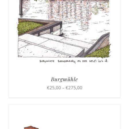
Burgmühle
Preisspanne:
€
25,00
–
€
275,00
€25,00
bis
€275,00