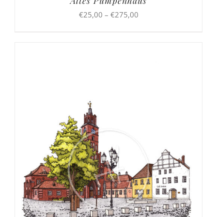
Altes Pumpenhaus
Preisspanne:
€
25,00
–
€
275,00
€25,00
bis
€275,00