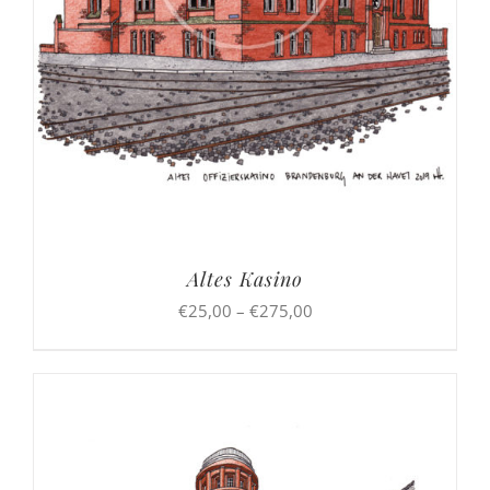
Altes Kasino
Preisspanne:
€
25,00
–
€
275,00
€25,00
bis
€275,00