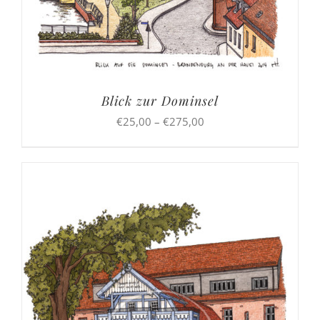
Blick zur Dominsel
Preisspanne:
€
25,00
–
€
275,00
€25,00
bis
€275,00