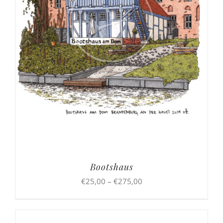
Bootshaus
Preisspanne:
€
25,00
–
€
275,00
€25,00
bis