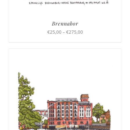
Brennabor
Preisspanne:
€
25,00
–
€
275,00
€25,00
bis
€275,00