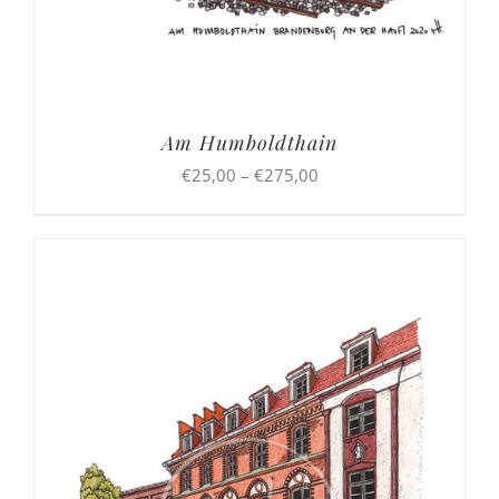
Am Humboldthain
Preisspanne:
€
25,00
–
€
275,00
€25,00
bis
€275,00