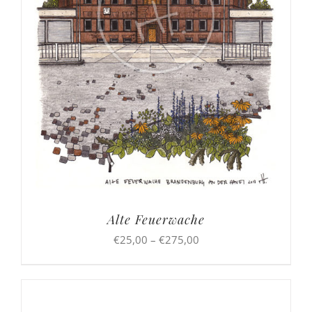
Alte Feuerwache
Preisspanne:
€
25,00
–
€
275,00
€25,00
bis
€275,00