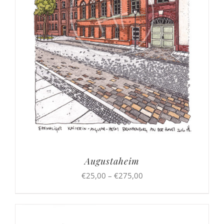
Augustaheim
Preisspanne:
€
25,00
–
€
275,00
€25,00
bis
€275,00