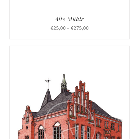
Alte Mühle
Preisspanne:
€
25,00
–
€
275,00
€25,00
bis
€275,00