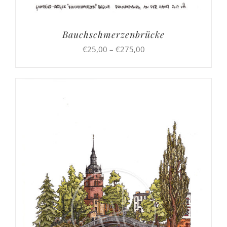
Bauchschmerzenbrücke
Preisspanne:
€
25,00
–
€
275,00
€25,00
bis
€275,00