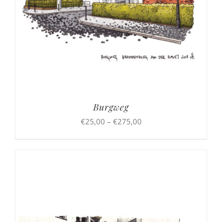
Burgweg
Preisspanne:
€
25,00
–
€
275,00
€25,00
bis
€275,00