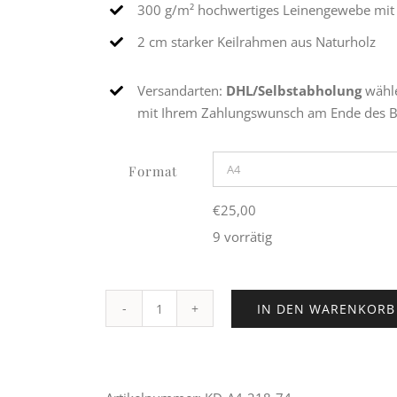
300 g/m² hochwertiges Leinengewebe mit l
2 cm starker Keilrahmen aus Naturholz
Versandarten:
DHL/Selbstabholung
wähle
mit Ihrem Zahlungswunsch am Ende des Be
Format
€
25,00
9 vorrätig
IN DEN WARENKORB
Ritterstraße
95
Menge