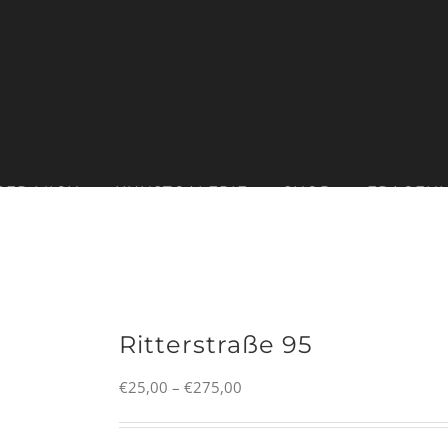
BER MICH
KUNSTGALERIE
SHOP
FRAGEN
Ritterstraße 95
Preisspanne:
€
25,00
–
€
275,00
€25,00
bis