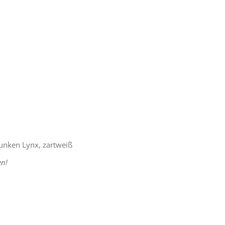
unken Lynx, zartweiß
en!