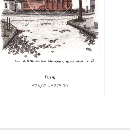
Dom
Preisspanne:
€
25,00
–
€
275,00
€25,00
bis
€275,00