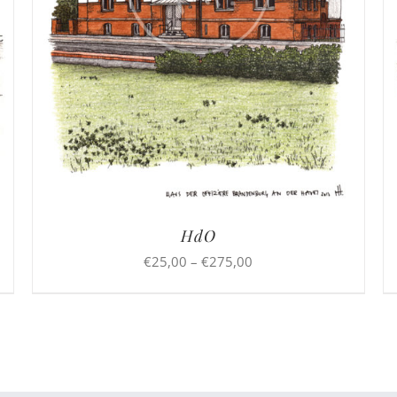
HdO
Preisspanne:
€
25,00
–
€
275,00
€25,00
bis
€275,00