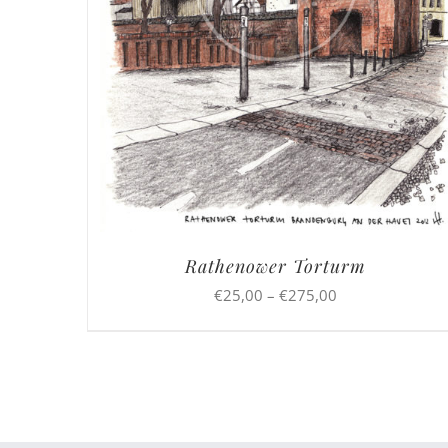
Rathenower Torturm
Preisspanne:
€
25,00
–
€
275,00
€25,00
bis
€275,00