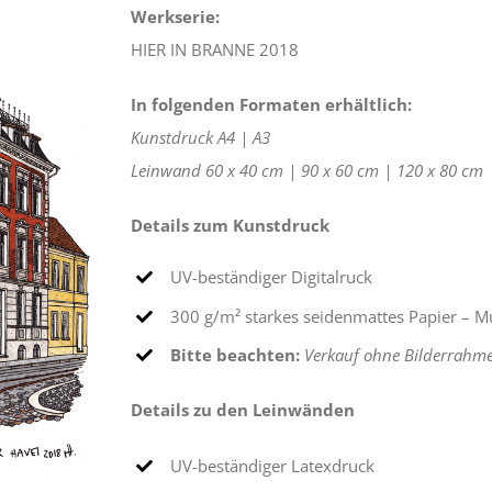
Werkserie:
€275,00
HIER IN BRANNE 2018
In folgenden Formaten erhältlich:
Kunstdruck
A4 |
A3
Leinwand
60 x 40 cm |
90 x 60 cm |
120 x 80 cm
Details zum Kunstdruck
UV-beständiger Digitalruck
300 g/m² starkes seidenmattes Papier – M
Bitte beachten:
Verkauf ohne Bilderrahm
Details zu den Leinwänden
UV-beständiger Latexdruck