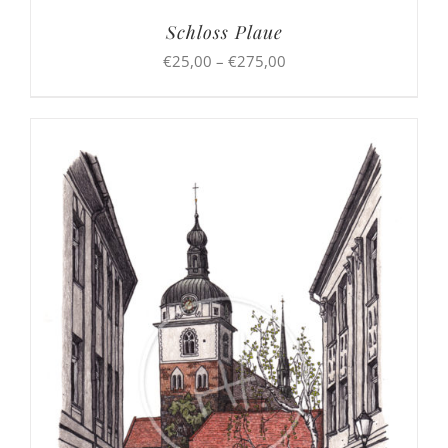
Schloss Plaue
Preisspanne:
€
25,00
–
€
275,00
€25,00
bis
€275,00