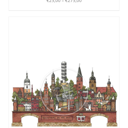
Preisspanne:
€
25,00
–
€
275,00
€25,00
bis
€275,00