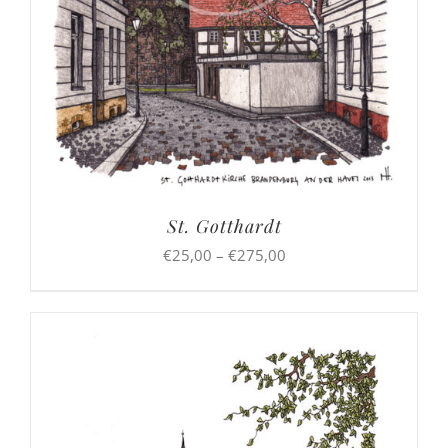
St. Gotthardt
Preisspanne:
€
25,00
–
€
275,00
€25,00
bis
€275,00