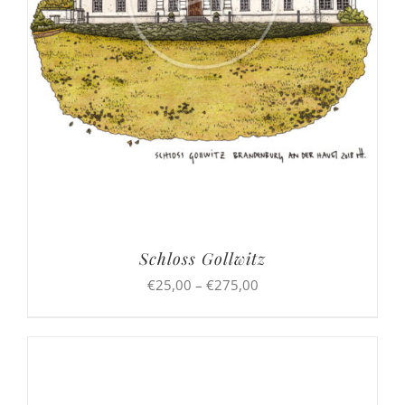
Schloss Gollwitz
Preisspanne:
€
25,00
–
€
275,00
€25,00
bis
€275,00