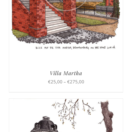
Villa Martha
Preisspanne:
€
25,00
–
€
275,00
€25,00
bis
€275,00