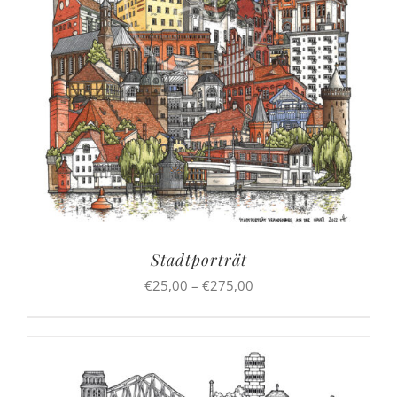
Stadtporträt
Preisspanne:
€
25,00
–
€
275,00
€25,00
bis
€275,00