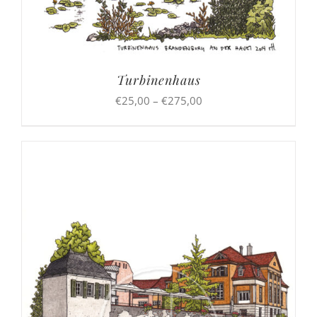
Turbinenhaus
Preisspanne:
€
25,00
–
€
275,00
€25,00
bis
€275,00