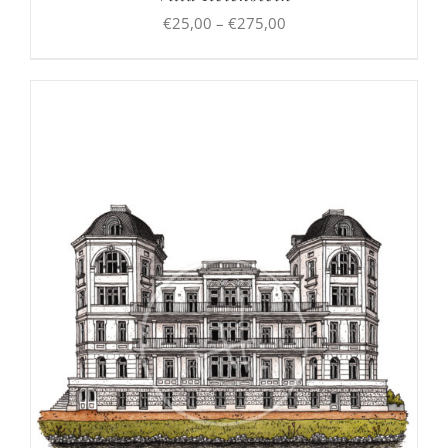
Preisspanne:
€
25,00
–
€
275,00
€25,00
bis
€275,00