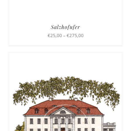
Salzhofufer
Preisspanne:
€
25,00
–
€
275,00
€25,00
bis
€275,00