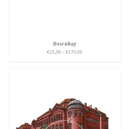
Rosenhag
Preisspanne:
€
25,00
–
€
275,00
€25,00
bis
€275,00