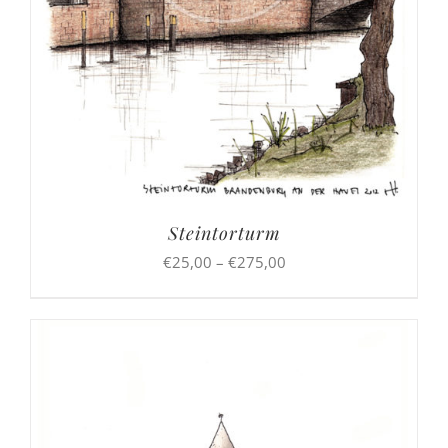
Steintorturm
Preisspanne:
€
25,00
–
€
275,00
€25,00
bis
€275,00