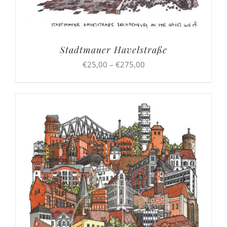
Stadtmauer Havelstraße
Preisspanne:
€
25,00
–
€
275,00
€25,00
bis
€275,00