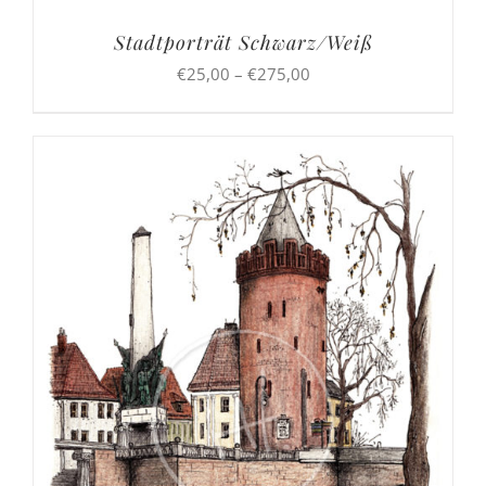
Stadtporträt Schwarz/Weiß
Preisspanne:
€
25,00
–
€
275,00
€25,00
bis
€275,00