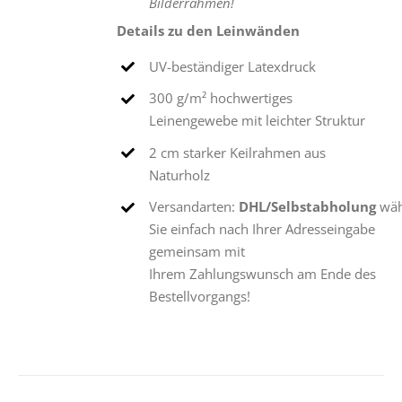
Bilderrahmen!
Details zu den Leinwänden
UV-beständiger Latexdruck
300 g/m² hochwertiges
Leinengewebe mit leichter Struktur
2 cm starker Keilrahmen aus
Naturholz
Versandarten:
DHL/Selbstabholung
wäh
Sie einfach nach Ihrer Adresseingabe
gemeinsam mit
Ihrem Zahlungswunsch am Ende des
Bestellvorgangs!