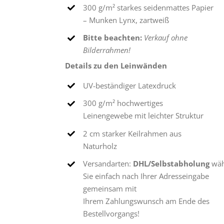
300 g/m² starkes seidenmattes Papier
– Munken Lynx, zartweiß
Bitte beachten:
Verkauf ohne
Bilderrahmen!
Details zu den Leinwänden
UV-beständiger Latexdruck
300 g/m² hochwertiges
Leinengewebe mit leichter Struktur
2 cm starker Keilrahmen aus
Naturholz
Versandarten:
DHL/Selbstabholung
wäh
Sie einfach nach Ihrer Adresseingabe
gemeinsam mit
Ihrem Zahlungswunsch am Ende des
Bestellvorgangs!