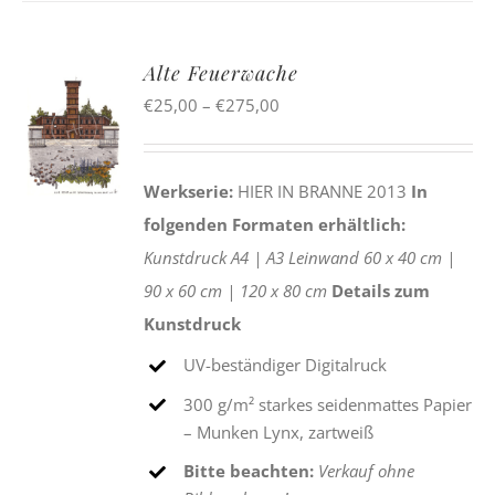
Alte Feuerwache
Preisspanne:
€
25,00
–
€
275,00
€25,00
bis
Werkserie:
HIER IN BRANNE 2013
In
€275,00
folgenden Formaten erhältlich:
Kunstdruck
A4 |
A3
Leinwand
60 x 40 cm |
90 x 60 cm |
120 x 80 cm
Details zum
Kunstdruck
UV-beständiger Digitalruck
300 g/m² starkes seidenmattes Papier
– Munken Lynx, zartweiß
Bitte beachten:
Verkauf ohne