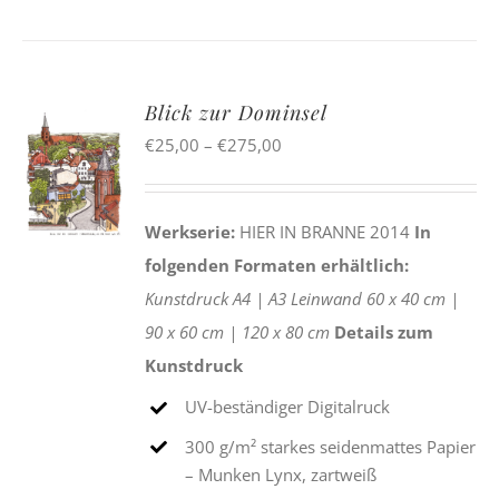
Blick zur Dominsel
Preisspanne:
€
25,00
–
€
275,00
€25,00
bis
Werkserie:
HIER IN BRANNE 2014
In
€275,00
folgenden Formaten erhältlich:
Kunstdruck
A4 |
A3
Leinwand
60 x 40 cm |
90 x 60 cm |
120 x 80 cm
Details zum
Kunstdruck
UV-beständiger Digitalruck
300 g/m² starkes seidenmattes Papier
– Munken Lynx, zartweiß