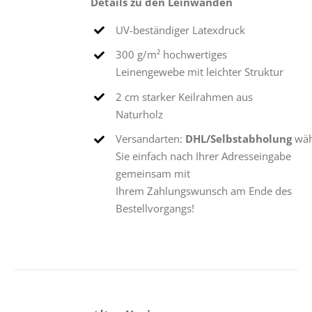
Details zu den Leinwänden
UV-beständiger Latexdruck
300 g/m² hochwertiges
Leinengewebe mit leichter Struktur
2 cm starker Keilrahmen aus
Naturholz
Versandarten:
DHL/Selbstabholung
wäh
Sie einfach nach Ihrer Adresseingabe
gemeinsam mit
Ihrem Zahlungswunsch am Ende des
Bestellvorgangs!