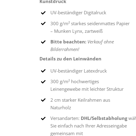
Kunstdruck
UV-beständiger Digitalruck
300 g/m² starkes seidenmattes Papier
– Munken Lynx, zartweiß
Bitte beachten:
Verkauf ohne
Bilderrahmen!
Details zu den Leinwänden
UV-beständiger Latexdruck
300 g/m² hochwertiges
Leinengewebe mit leichter Struktur
2 cm starker Keilrahmen aus
Naturholz
Versandarten:
DHL/Selbstabholung
wäh
Sie einfach nach Ihrer Adresseingabe
gemeinsam mit