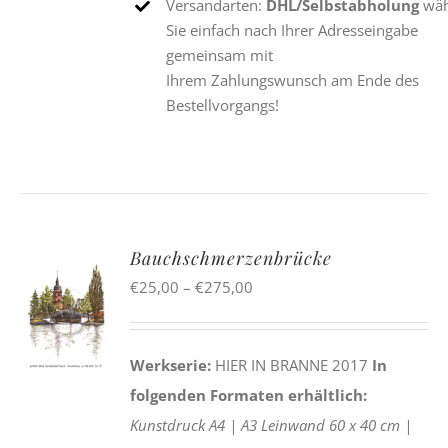
Versandarten:
DHL/Selbstabholung
wäh
Sie einfach nach Ihrer Adresseingabe
gemeinsam mit
Ihrem Zahlungswunsch am Ende des
Bestellvorgangs!
Bauchschmerzenbrücke
Preisspanne:
€
25,00
–
€
275,00
€25,00
bis
Werkserie:
HIER IN BRANNE 2017
In
€275,00
folgenden Formaten erhältlich:
Kunstdruck
A4 |
A3
Leinwand
60 x 40 cm |