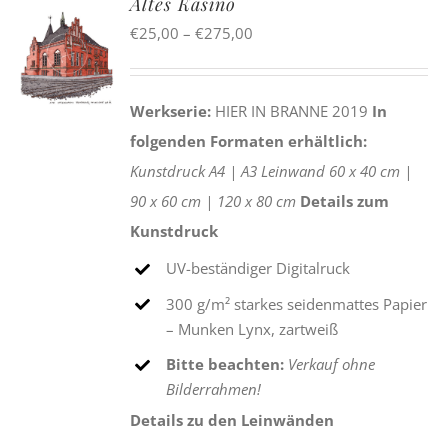
Altes Kasino
Preisspanne:
€
25,00
–
€
275,00
€25,00
bis
Werkserie:
HIER IN BRANNE 2019
In
€275,00
folgenden Formaten erhältlich:
Kunstdruck
A4 |
A3
Leinwand
60 x 40 cm |
90 x 60 cm |
120 x 80 cm
Details zum
Kunstdruck
UV-beständiger Digitalruck
300 g/m² starkes seidenmattes Papier
– Munken Lynx, zartweiß
Bitte beachten:
Verkauf ohne
Bilderrahmen!
Details zu den Leinwänden