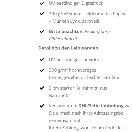
UV-beständiger Digitalruck
300 g/m² starkes seidenmattes Papier
– Munken Lynx, zartweiß
Bitte beachten:
Verkauf ohne
Bilderrahmen!
Details zu den Leinwänden
UV-beständiger Latexdruck
300 g/m² hochwertiges
Leinengewebe mit leichter Struktur
2 cm starker Keilrahmen aus
Naturholz
Versandarten:
DHL/Selbstabholung
wäh
Sie einfach nach Ihrer Adresseingabe
gemeinsam mit
Ihrem Zahlungswunsch am Ende des