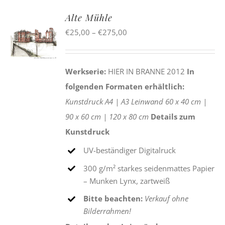
Alte Mühle
Preisspanne:
€
25,00
–
€
275,00
€25,00
bis
Werkserie:
HIER IN BRANNE 2012
In
€275,00
folgenden Formaten erhältlich:
Kunstdruck
A4 |
A3
Leinwand
60 x 40 cm |
90 x 60 cm |
120 x 80 cm
Details zum
Kunstdruck
UV-beständiger Digitalruck
300 g/m² starkes seidenmattes Papier
– Munken Lynx, zartweiß
Bitte beachten:
Verkauf ohne
Bilderrahmen!