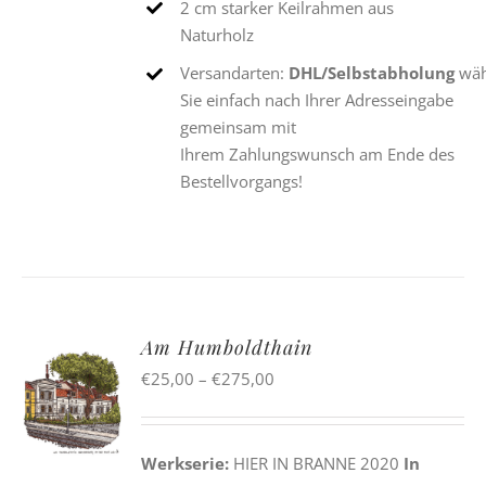
2 cm starker Keilrahmen aus
Naturholz
Versandarten:
DHL/Selbstabholung
wäh
Sie einfach nach Ihrer Adresseingabe
gemeinsam mit
Ihrem Zahlungswunsch am Ende des
Bestellvorgangs!
Am Humboldthain
Preisspanne:
€
25,00
–
€
275,00
€25,00
bis
Werkserie:
HIER IN BRANNE 2020
In
€275,00