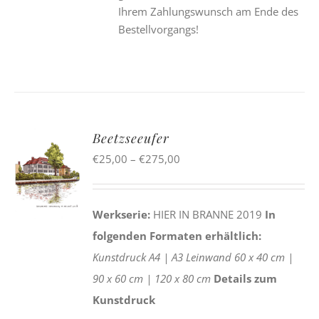
Ihrem Zahlungswunsch am Ende des
Bestellvorgangs!
Beetzseeufer
Preisspanne:
€
25,00
–
€
275,00
€25,00
bis
Werkserie:
HIER IN BRANNE 2019
In
€275,00
folgenden Formaten erhältlich:
Kunstdruck
A4 |
A3
Leinwand
60 x 40 cm |
90 x 60 cm |
120 x 80 cm
Details zum
Kunstdruck