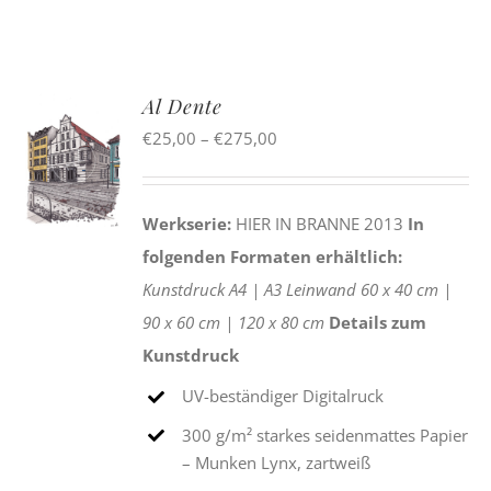
Al Dente
Preisspanne:
€
25,00
–
€
275,00
€25,00
bis
Werkserie:
HIER IN BRANNE 2013
In
€275,00
folgenden Formaten erhältlich:
Kunstdruck
A4 |
A3
Leinwand
60 x 40 cm |
90 x 60 cm |
120 x 80 cm
Details zum
Kunstdruck
UV-beständiger Digitalruck
300 g/m² starkes seidenmattes Papier
– Munken Lynx, zartweiß