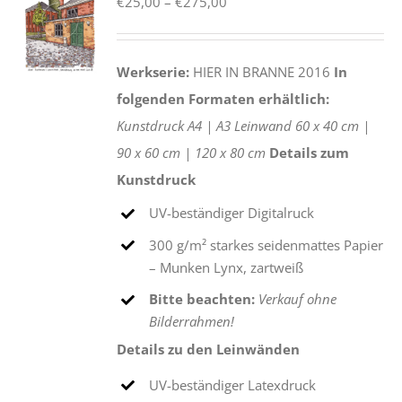
Preisspanne:
€
25,00
–
€
275,00
€25,00
bis
Werkserie:
HIER IN BRANNE 2016
In
€275,00
folgenden Formaten erhältlich:
Kunstdruck
A4 |
A3
Leinwand
60 x 40 cm |
90 x 60 cm |
120 x 80 cm
Details zum
Kunstdruck
UV-beständiger Digitalruck
300 g/m² starkes seidenmattes Papier
– Munken Lynx, zartweiß
Bitte beachten:
Verkauf ohne
Bilderrahmen!
Details zu den Leinwänden
UV-beständiger Latexdruck