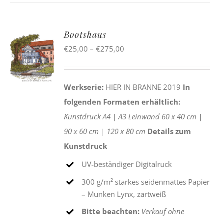
Bootshaus
Preisspanne:
€
25,00
–
€
275,00
€25,00
bis
Werkserie:
HIER IN BRANNE 2019
In
€275,00
folgenden Formaten erhältlich:
Kunstdruck
A4 |
A3
Leinwand
60 x 40 cm |
90 x 60 cm |
120 x 80 cm
Details zum
Kunstdruck
UV-beständiger Digitalruck
300 g/m² starkes seidenmattes Papier
– Munken Lynx, zartweiß
Bitte beachten:
Verkauf ohne