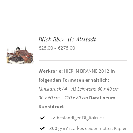
Blick über die Altstadt
Preisspanne:
€
25,00
–
€
275,00
€25,00
bis
Werkserie:
HIER IN BRANNE 2012
In
€275,00
folgenden Formaten erhältlich:
Kunstdruck
A4 |
A3
Leinwand
60 x 40 cm |
90 x 60 cm |
120 x 80 cm
Details zum
Kunstdruck
UV-beständiger Digitalruck
300 g/m² starkes seidenmattes Papier