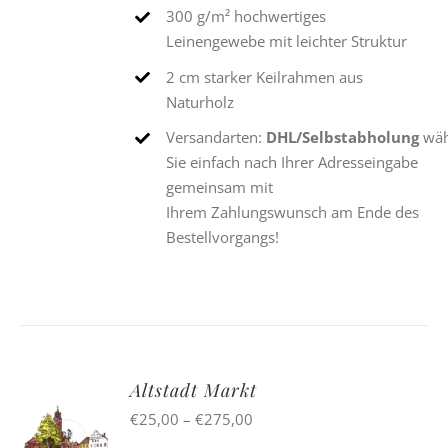
300 g/m² hochwertiges
Leinengewebe mit leichter Struktur
2 cm starker Keilrahmen aus
Naturholz
Versandarten:
DHL/Selbstabholung
wäh
Sie einfach nach Ihrer Adresseingabe
gemeinsam mit
Ihrem Zahlungswunsch am Ende des
Bestellvorgangs!
Altstadt Markt
Preisspanne:
€
25,00
–
€
275,00