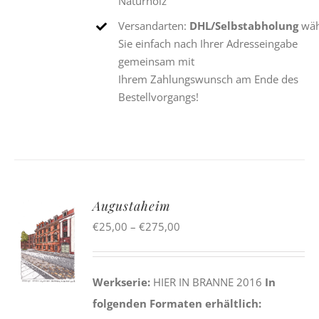
Naturholz
Versandarten:
DHL/Selbstabholung
wäh
Sie einfach nach Ihrer Adresseingabe
gemeinsam mit
Ihrem Zahlungswunsch am Ende des
Bestellvorgangs!
Augustaheim
Preisspanne:
€
25,00
–
€
275,00
€25,00
bis
Werkserie:
HIER IN BRANNE 2016
In
€275,00
folgenden Formaten erhältlich: