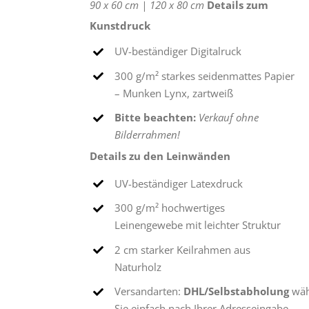
90 x 60 cm |
120 x 80 cm
Details zum
Kunstdruck
UV-beständiger Digitalruck
300 g/m² starkes seidenmattes Papier
– Munken Lynx, zartweiß
Bitte beachten:
Verkauf ohne
Bilderrahmen!
Details zu den Leinwänden
UV-beständiger Latexdruck
300 g/m² hochwertiges
Leinengewebe mit leichter Struktur
2 cm starker Keilrahmen aus
Naturholz
Versandarten:
DHL/Selbstabholung
wäh
Sie einfach nach Ihrer Adresseingabe