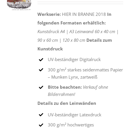
€25,00
bis
Werkserie:
HIER IN BRANNE 2018
In
€275,00
folgenden Formaten erhältlich:
Kunstdruck
A4 |
A3
Leinwand
60 x 40 cm |
90 x 60 cm |
120 x 80 cm
Details zum
Kunstdruck
UV-beständiger Digitalruck
300 g/m² starkes seidenmattes Papier
– Munken Lynx, zartweiß
Bitte beachten:
Verkauf ohne
Bilderrahmen!
Details zu den Leinwänden
UV-beständiger Latexdruck
300 g/m² hochwertiges