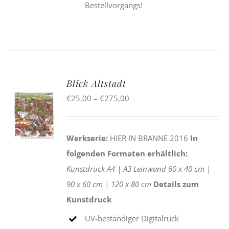
Bestellvorgangs!
Blick Altstadt
Preisspanne:
€
25,00
–
€
275,00
€25,00
bis
Werkserie:
HIER IN BRANNE 2016
In
€275,00
folgenden Formaten erhältlich:
Kunstdruck
A4 |
A3
Leinwand
60 x 40 cm |
90 x 60 cm |
120 x 80 cm
Details zum
Kunstdruck
UV-beständiger Digitalruck