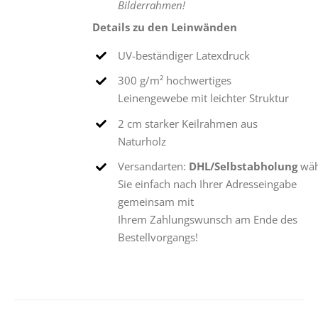
Bilderrahmen!
Details zu den Leinwänden
UV-beständiger Latexdruck
300 g/m² hochwertiges
Leinengewebe mit leichter Struktur
2 cm starker Keilrahmen aus
Naturholz
Versandarten:
DHL/Selbstabholung
wäh
Sie einfach nach Ihrer Adresseingabe
gemeinsam mit
Ihrem Zahlungswunsch am Ende des
Bestellvorgangs!