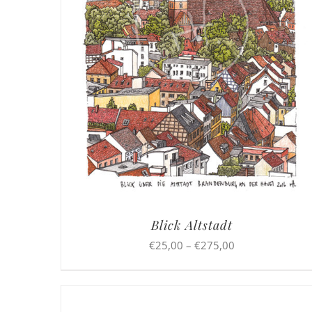
Blick Altstadt
Preisspanne:
€
25,00
–
€
275,00
€25,00
bis
€275,00