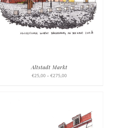
Altstadt Markt
Preisspanne:
€
25,00
–
€
275,00
€25,00
bis
€275,00