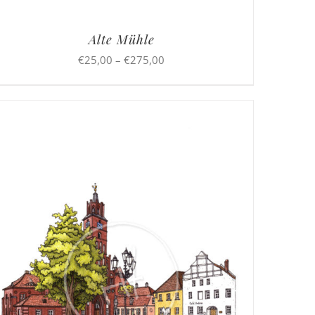
Alte Mühle
Preisspanne:
€
25,00
–
€
275,00
€25,00
bis
€275,00