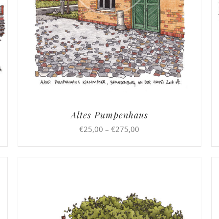
Altes Pumpenhaus
Preisspanne:
€
25,00
–
€
275,00
€25,00
bis
€275,00