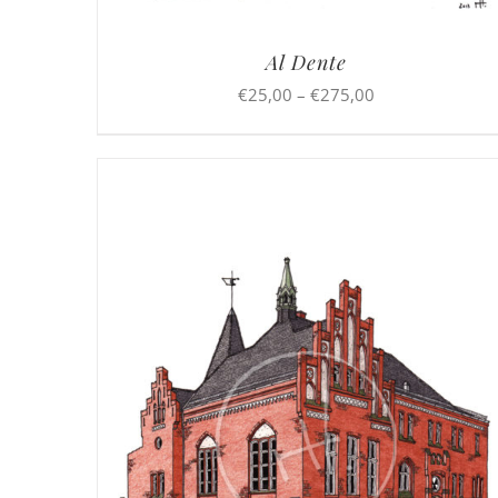
Al Dente
Preisspanne:
€
25,00
–
€
275,00
€25,00
bis
€275,00