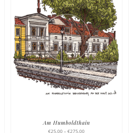
Am Humboldthain
Preisspanne:
€
25,00
–
€
275,00