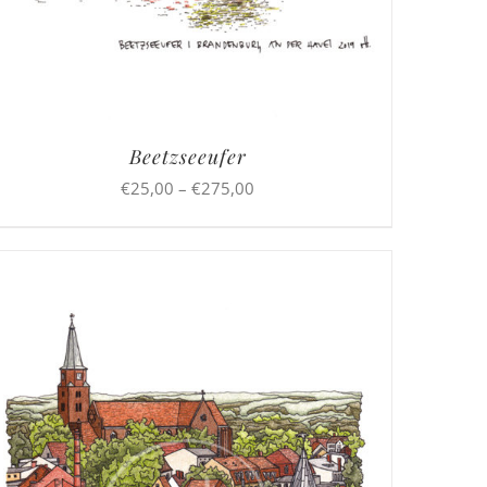
Beetzseeufer
Preisspanne:
€
25,00
–
€
275,00
€25,00
bis
€275,00