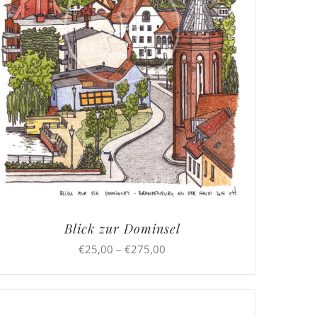
Blick zur Dominsel
Preisspanne:
€
25,00
–
€
275,00
€25,00
bis
€275,00