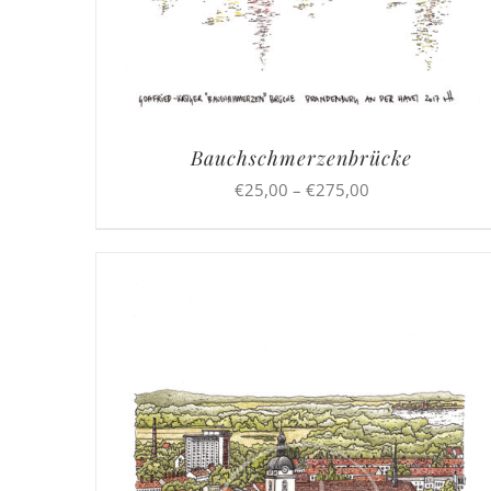
Bauchschmerzenbrücke
Preisspanne:
€
25,00
–
€
275,00
€25,00
bis
€275,00