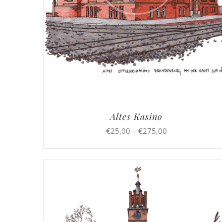
Altes Kasino
Preisspanne:
€
25,00
–
€
275,00
€25,00
bis
€275,00