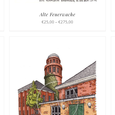
Alte Feuerwache
Preisspanne:
€
25,00
–
€
275,00
€25,00
bis
€275,00