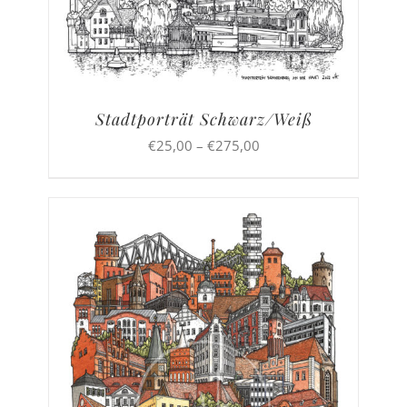
Stadtporträt Schwarz/Weiß
Preisspanne:
€
25,00
–
€
275,00
€25,00
bis
€275,00