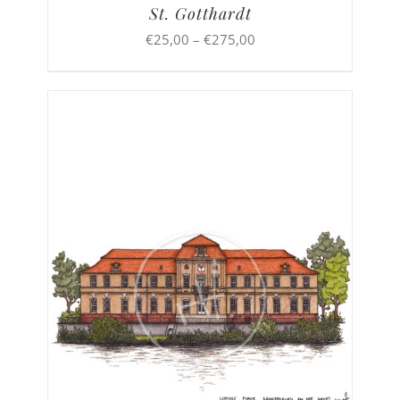
St. Gotthardt
Preisspanne:
€
25,00
–
€
275,00
€25,00
bis
€275,00