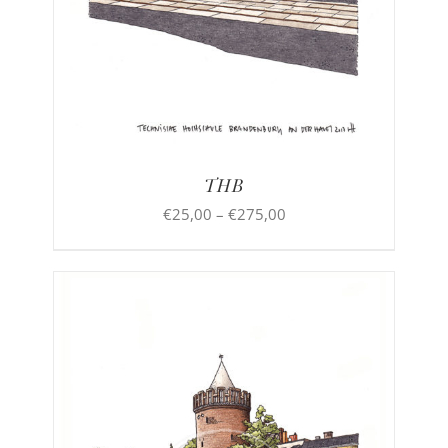
THB
Preisspanne:
€
25,00
–
€
275,00
€25,00
bis
€275,00