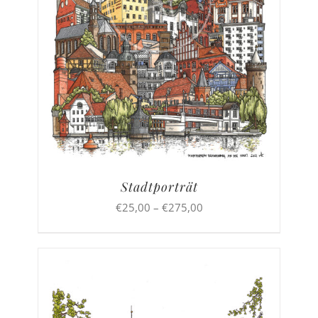
Stadtporträt
Preisspanne:
€
25,00
–
€
275,00
€25,00
bis
€275,00