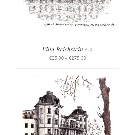
Villa Reichstein 2.0
Preisspanne:
€
25,00
–
€
275,00
€25,00
bis
€275,00