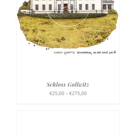
Schloss Gollwitz
Preisspanne:
€
25,00
–
€
275,00
€25,00
bis
€275,00