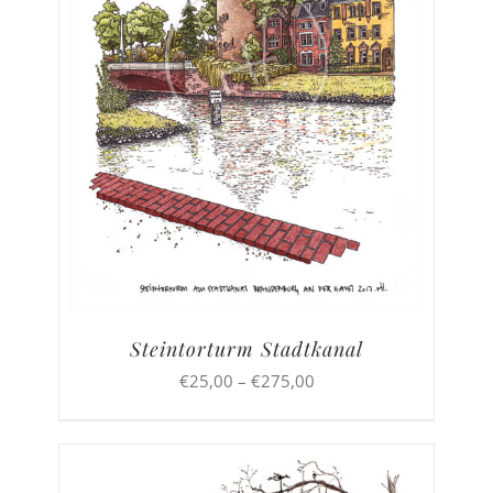
Steintorturm Stadtkanal
Preisspanne:
€
25,00
–
€
275,00
€25,00
bis
€275,00