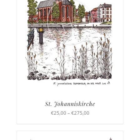
St. Johanniskirche
Preisspanne:
€
25,00
–
€
275,00
€25,00
bis