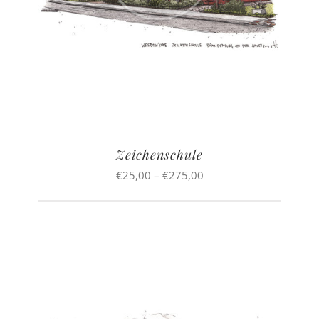
Zeichenschule
Preisspanne:
€
25,00
–
€
275,00
€25,00
bis
€275,00