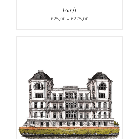
Werft
Preisspanne:
€
25,00
–
€
275,00
€25,00
bis
€275,00