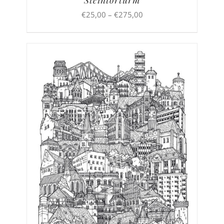
Steintorturm
Preisspanne:
€
25,00
–
€
275,00
€25,00
bis
€275,00