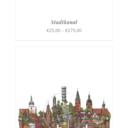
Stadtkanal
Preisspanne:
€
25,00
–
€
275,00
€25,00
bis
€275,00