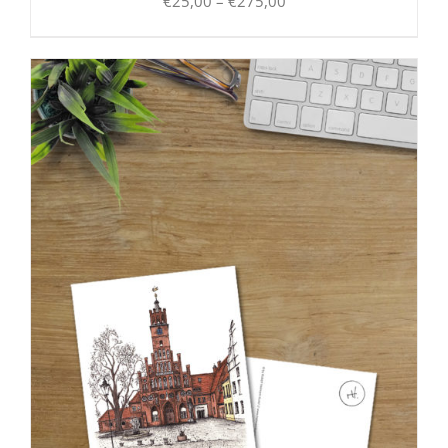
Preisspanne:
€
25,00
–
€
275,00
€25,00
bis
€275,00