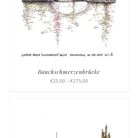
Bauchschmerzenbrücke
Preisspanne:
€
25,00
–
€
275,00
€25,00
bis
€275,00