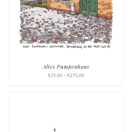
Altes Pumpenhaus
Preisspanne:
€
25,00
–
€
275,00
€25,00
bis
€275,00