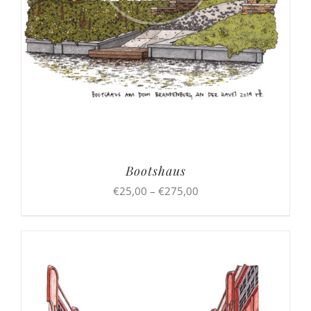
Bootshaus
Preisspanne:
€
25,00
–
€
275,00
€25,00
bis
€275,00