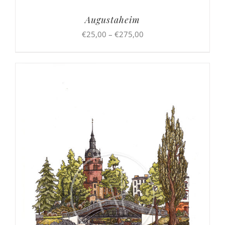
Augustaheim
Preisspanne:
€
25,00
–
€
275,00
€25,00
bis
€275,00