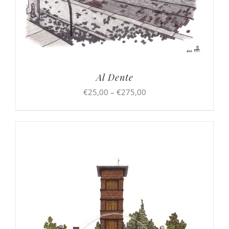
Al Dente
Preisspanne:
€
25,00
–
€
275,00
€25,00
bis
€275,00