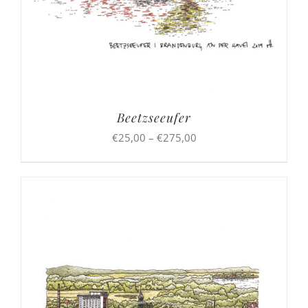
Beetzseeufer
Preisspanne:
€
25,00
–
€
275,00
€25,00
bis
€275,00