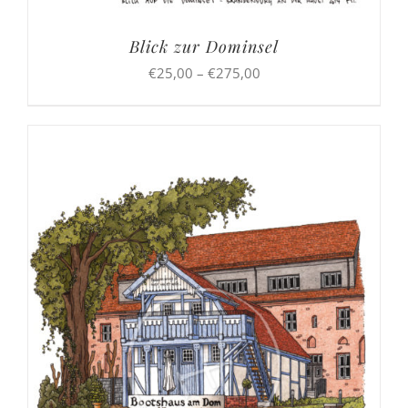
Blick zur Dominsel
Preisspanne:
€
25,00
–
€
275,00
€25,00
bis
€275,00