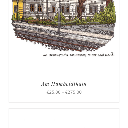
Am Humboldthain
Preisspanne:
€
25,00
–
€
275,00
€25,00
bis
€275,00