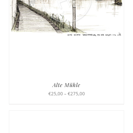
Alte Mühle
Preisspanne:
€
25,00
–
€
275,00
€25,00
bis
€275,00