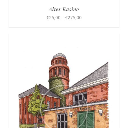
Altes Kasino
Preisspanne:
€
25,00
–
€
275,00
€25,00
bis
€275,00