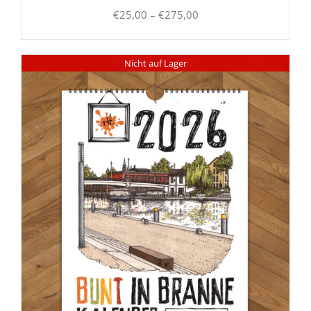
Preisspanne:
€
25,00
–
€
275,00
€25,00
bis
Nicht auf Lager
€275,00