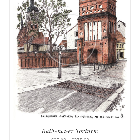
Rathenower Torturm
Preisspanne:
€
25,00
–
€
275,00