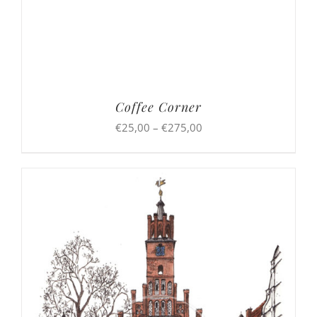
Coffee Corner
Preisspanne:
€
25,00
–
€
275,00
€25,00
bis
€275,00