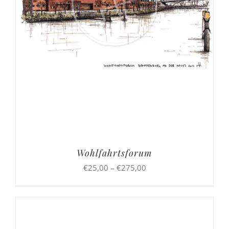
Wohlfahrtsforum
Preisspanne:
€
25,00
–
€
275,00
€25,00
bis
€275,00