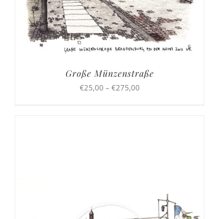
Große Münzenstraße
Preisspanne:
€
25,00
–
€
275,00
€25,00
bis
€275,00