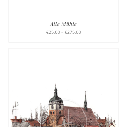
Alte Mühle
Preisspanne:
€
25,00
–
€
275,00
€25,00
bis
€275,00