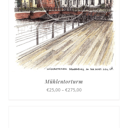
Mühlentorturm
Preisspanne:
€
25,00
–
€
275,00
€25,00
bis
€275,00