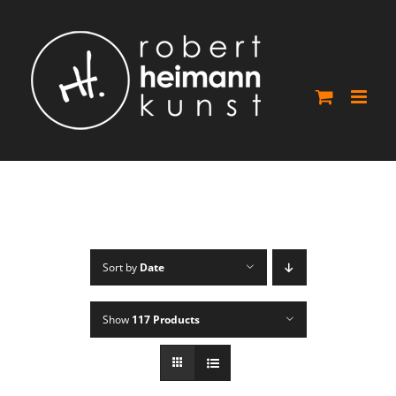
Skip
to
content
Sort by
Date
Show
117 Products