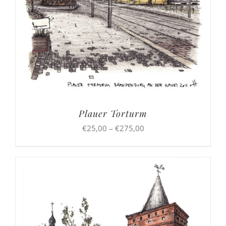
Plauer Torturm
Preisspanne:
€
25,00
–
€
275,00
€25,00
bis
€275,00