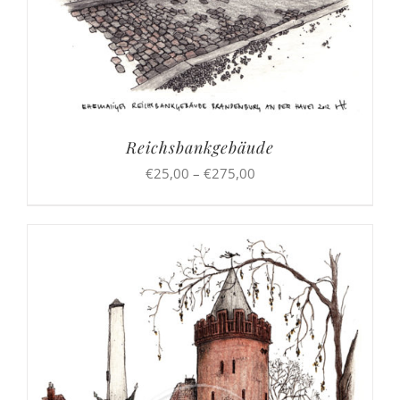
Reichsbankgebäude
Preisspanne:
€
25,00
–
€
275,00
€25,00
bis
€275,00