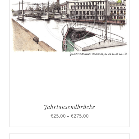
Jahrtausendbrücke
Preisspanne:
€
25,00
–
€
275,00
€25,00
bis