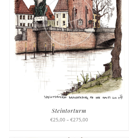
Steintorturm
Preisspanne:
€
25,00
–
€
275,00
€25,00
bis