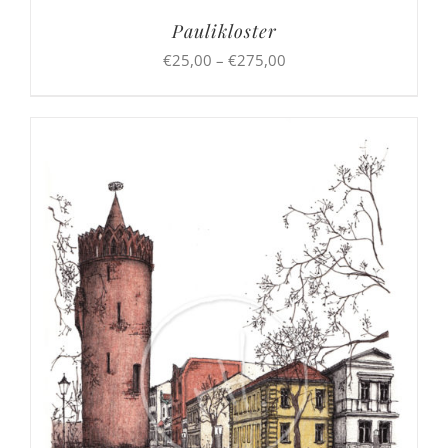
Paulikloster
Preisspanne:
€
25,00
–
€
275,00
€25,00
bis
€275,00