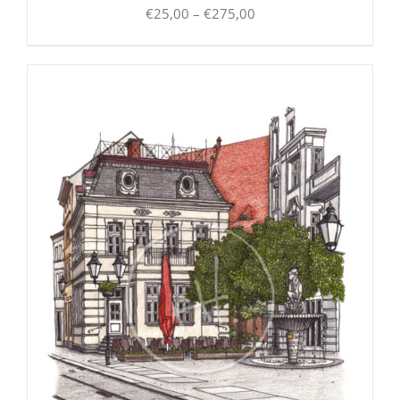
Preisspanne:
€
25,00
–
€
275,00
€25,00
bis
€275,00